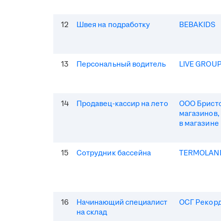
12
Швея на подработку
BEBAKIDS
13
Персональный водитель
LIVE GROU
14
Продавец-кассир на лето
ООО Бристо
магазинов,
в магазине
15
Сотрудник бассейна
TERMOLAN
16
Начинающий специалист
ОСГ Рекор
на склад