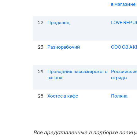
в магазине
22
Продавец
LOVE REPU
23
Разнорабочий
ООО СЗ АК
24
Проводник пассажирского
Российские
вагона
отряды
25
Хостес в кафе
Поляна
Все представленные в подборке позици