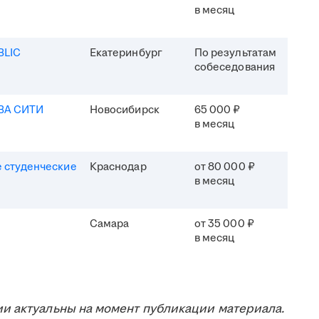
в месяц
BLIC
Екатеринбург
По результатам
собеседования
ВА СИТИ
Новосибирск
65 000 ₽
в месяц
 студенческие
Краснодар
от 80 000 ₽
в месяц
Самара
от 35 000 ₽
в месяц
и актуальны на момент публикации материала.