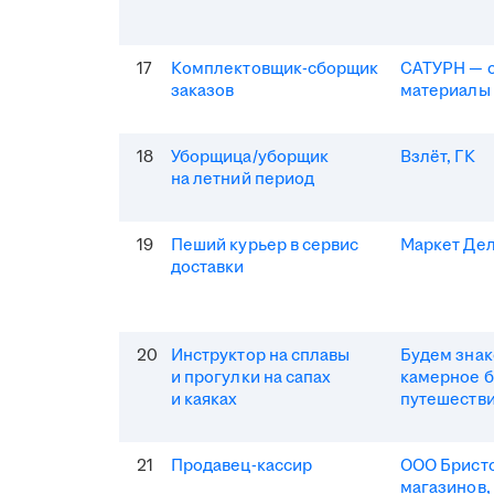
17
Комплектовщик-сборщик
САТУРН — 
заказов
материалы
18
Уборщица/уборщик
Взлёт, ГК
на летний период
19
Пеший курьер в сервис
Маркет Де
доставки
20
Инструктор на сплавы
Будем зна
и прогулки на сапах
камерное 
и каяках
путешеств
21
Продавец-кассир
ООО Бристо
магазинов,