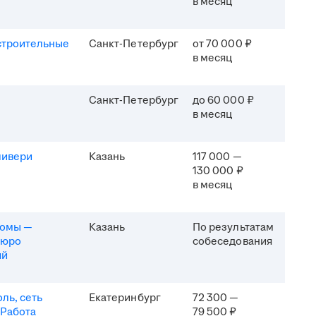
в месяц
строительные
Санкт-Петербург
от 70 000 ₽
в месяц
Санкт-Петербург
до 60 000 ₽
в месяц
ливери
Казань
117 000 —
130 000 ₽
в месяц
комы —
Казань
По результатам
бюро
собеседования
ий
ль, сеть
Екатеринбург
72 300 —
 Работа
79 500 ₽