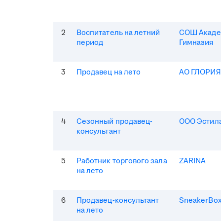
2
Воспитатель на летний
СОШ Акаде
период
Гимназия
3
Продавец на лето
АО ГЛОРИ
4
Сезонный продавец-
ООО Эстила
консультант
5
Работник торгового зала
ZARINA
на лето
6
Продавец-консультант
SneakerBo
на лето