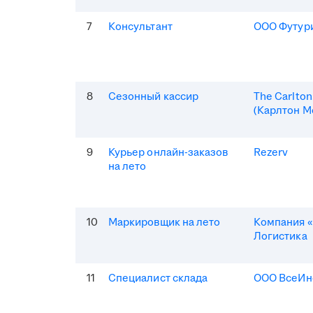
7
Консультант
ООО Футур
8
Сезонный кассир
The Carlto
(Карлтон М
9
Курьер онлайн-заказов
Rezerv
на лето
10
Маркировщик на лето
Компания «
Логистика
11
Специалист склада
ООО ВсеИн