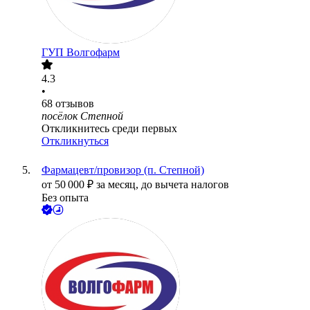
ГУП Волгофарм
4.3
•
68
отзывов
посёлок Степной
Откликнитесь среди первых
Откликнуться
Фармацевт/провизор (п. Степной)
от
50 000
₽
за месяц,
до вычета налогов
Без опыта