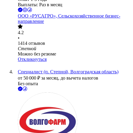
Выплаты: Раз в месяц
ООО
«РУСАГРО», Сельскохозяйственное бизнес-
направление
4.2
•
1414
отзывов
Степной
Можно без резюме
Откликнуться
Специалист (п. Степной, Волгоградская область)
от
50 000
₽
за месяц,
до вычета налогов
Без опыта